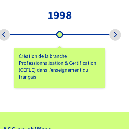
1998
2
ation de la branche
Création de la bra
fessionnalisation & Certification
Professionnalisati
FLE) dans l’enseignement du
(CELTA) dans l’en
nçais
l’anglais