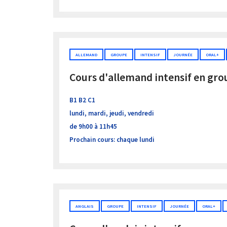
ALLEMAND
GROUPE
INTENSIF
JOURNÉE
ORAL+
Cours d'allemand intensif en gr
B1 B2 C1
lundi, mardi, jeudi, vendredi
de 9h00 à 11h45
Prochain cours: chaque lundi
ANGLAIS
GROUPE
INTENSIF
JOURNÉE
ORAL+