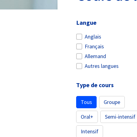
Langue
Anglais
Langue
Français
Allemand
Autres langues
Type de cours
Type de cours
Tous
Groupe
Oral+
Semi-intensif
Intensif