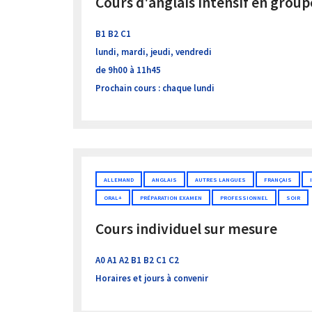
Cours d'anglais intensif en group
B1 B2 C1
lundi, mardi, jeudi, vendredi
de 9h00 à 11h45
Prochain cours : chaque lundi
ALLEMAND
ANGLAIS
AUTRES LANGUES
FRANÇAIS
ORAL+
PRÉPARATION EXAMEN
PROFESSIONNEL
SOIR
Cours individuel sur mesure
A0 A1 A2 B1 B2 C1 C2
Horaires et jours à convenir