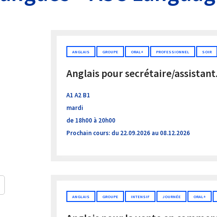
ANGLAIS
GROUPE
ORAL+
PROFESSIONNEL
SOIR
Anglais pour secrétaire/assistant
A1 A2 B1
mardi
de 18h00 à 20h00
Prochain cours: du 22.09.2026 au 08.12.2026
ANGLAIS
GROUPE
INTENSIF
JOURNÉE
ORAL+