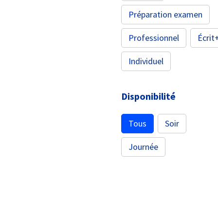
Préparation examen
Professionnel
Écrit
Individuel
Disponibilité
Disponibilité
Tous
Soir
Journée