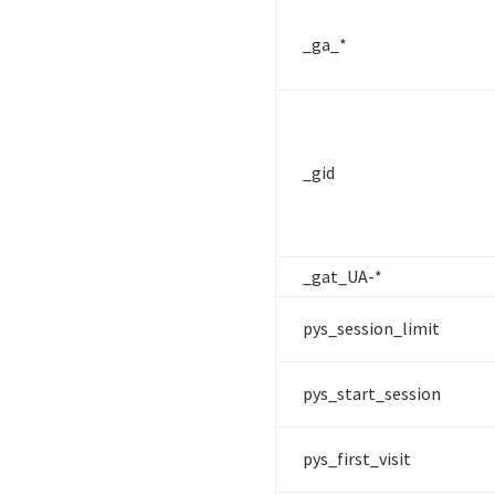
_ga_*
_gid
_gat_UA-*
pys_session_limit
pys_start_session
pys_first_visit