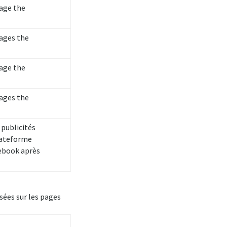
nage the
nages the
nage the
nages the
 publicités
lateforme
cebook après
asées sur les pages