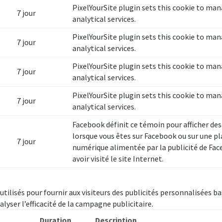
PixelYourSite plugin sets this cookie to ma
7 jour
analytical services.
PixelYourSite plugin sets this cookie to ma
7 jour
analytical services.
PixelYourSite plugin sets this cookie to ma
7 jour
analytical services.
PixelYourSite plugin sets this cookie to ma
7 jour
analytical services.
Facebook définit ce témoin pour afficher des
lorsque vous êtes sur Facebook ou sur une p
7 jour
numérique alimentée par la publicité de Fa
avoir visité le site Internet.
utilisés pour fournir aux visiteurs des publicités personnalisées b
yser l’efficacité de la campagne publicitaire.
Duration
Description