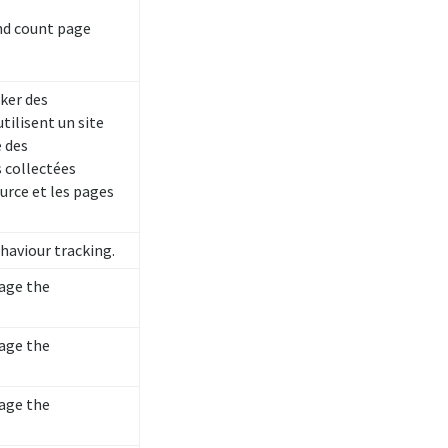
and count page
ker des
tilisent un site
e des
 collectées
urce et les pages
ehaviour tracking.
nage the
nage the
nage the