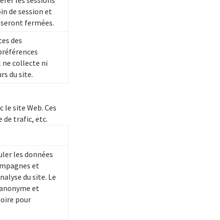
gérer les sessions
in de session et
 seront fermées.
ces des
préférences
l ne collecte ni
s du site.
 le site Web. Ces
de trafic, etc.
uler les données
campagnes et
analyse du site. Le
 anonyme et
oire pour