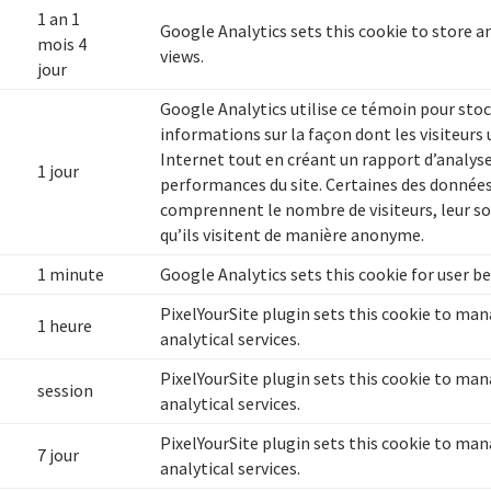
1 an 1
Google Analytics sets this cookie to store 
mois 4
views.
jour
Google Analytics utilise ce témoin pour stoc
informations sur la façon dont les visiteurs u
Internet tout en créant un rapport d’analys
1 jour
performances du site. Certaines des données
comprennent le nombre de visiteurs, leur so
qu’ils visitent de manière anonyme.
1 minute
Google Analytics sets this cookie for user b
PixelYourSite plugin sets this cookie to ma
1 heure
analytical services.
PixelYourSite plugin sets this cookie to ma
session
analytical services.
PixelYourSite plugin sets this cookie to ma
7 jour
analytical services.