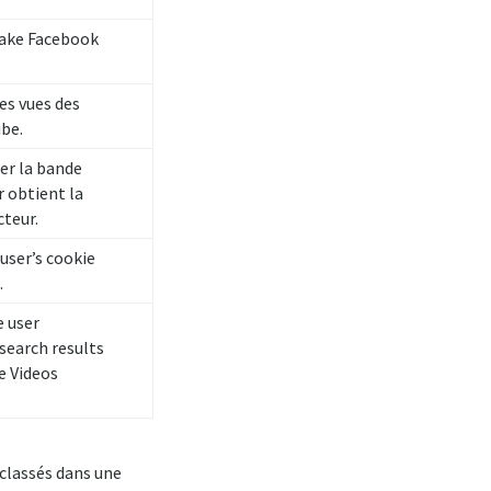
make Facebook
es vues des
be.
er la bande
r obtient la
cteur.
user’s cookie
.
e user
search results
e Videos
 classés dans une