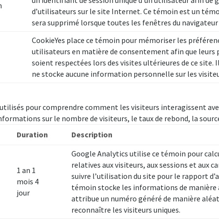
un identifiant de session unique d’un utilisateur afin de 
n
d’utilisateurs sur le site Internet. Ce témoin est un témo
sera supprimé lorsque toutes les fenêtres du navigateur
CookieYes place ce témoin pour mémoriser les préféren
utilisateurs en matière de consentement afin que leurs 
soient respectées lors des visites ultérieures de ce site. I
ne stocke aucune information personnelle sur les visiteur
utilisés pour comprendre comment les visiteurs interagissent avec
nformations sur le nombre de visiteurs, le taux de rebond, la source 
Duration
Description
Google Analytics utilise ce témoin pour calc
relatives aux visiteurs, aux sessions et aux 
1 an 1
suivre l’utilisation du site pour le rapport d’
mois 4
témoin stocke les informations de manière
jour
attribue un numéro généré de manière aléat
reconnaître les visiteurs uniques.